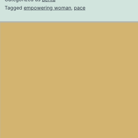
Tagged
empowering woman
,
pace