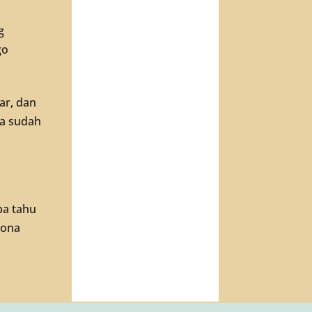
g
go
ar, dan
ya sudah
pa tahu
lona